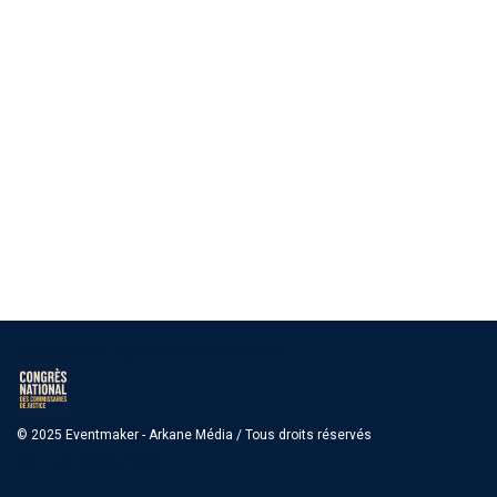
Accueil
Devenir exposant
Les éditions
Visiter
© 2025 Eventmaker - Arkane Média / Tous droits réservés
Gérer vos options RGPD