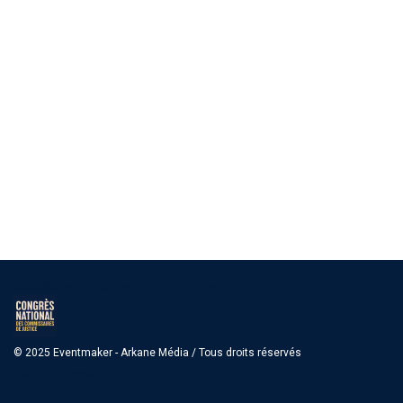
Accueil
Devenir exposant
Les éditions
Visiter
© 2025 Eventmaker - Arkane Média / Tous droits réservés
Gérer vos options RGPD