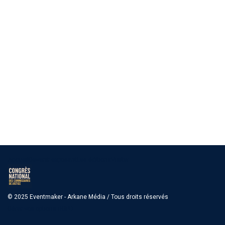
Accueil
Devenir exposant
Les éditions
Visiter
© 2025 Eventmaker - Arkane Média / Tous droits réservés
Gérer vos options RGPD