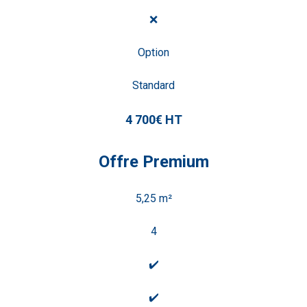
❌
Option
Standard
4 700€ HT
Offre Premium
5,25 m²
4
✔️
✔️