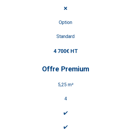
❌
Option
Standard
4 700€ HT
Offre Premium
5,25 m²
4
✔️
✔️